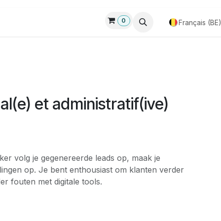
0
 bain
Boutique
Personnalisere Équipement de natation
Français (BE
(e) et administratif(ive)
ker volg je gegenereerde leads op, maak je
llingen op. Je bent enthousiast om klanten verder
 fouten met digitale tools.