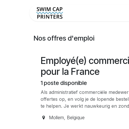
Se rendre au contenu
Personnaliser Bonnets de
Nos offres d'emploi
Employé(e) commercial
pour la France
1
poste disponible
Als administratief commerciële medewer
offertes op, en volg je de lopende beste
te helpen. Je werkt nauwkeurig en zonder
Mollem
,
Belgique