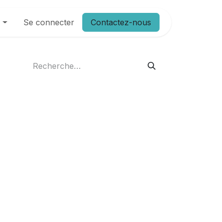
Demande de devis
Se connecter
Produits
Contactez-nous
Blog
Postes
)